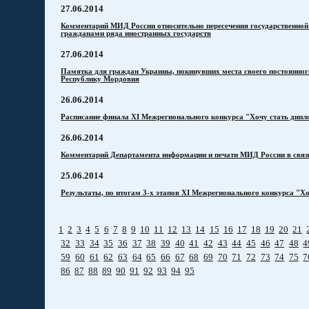
27.06.2014
Комментарий МИД России относительно пересечения государственной
гражданами ряда иностранных государств
27.06.2014
Памятка для граждан Украины, покинувших места своего постоянно
Республику Мордовия
26.06.2014
Расписание финала ХI Межрегионального конкурса "Хочу стать дип
26.06.2014
Комментарий Департамента информации и печати МИД России в связ
25.06.2014
Результаты, по итогам 3-х этапов XI Межрегионального конкурса "Х
1
2
3
4
5
6
7
8
9
10
11
12
13
14
15
16
17
18
19
20
21
32
33
34
35
36
37
38
39
40
41
42
43
44
45
46
47
48
4
59
60
61
62
63
64
65
66
67
68
69
70
71
72
73
74
75
7
86
87
88
89
90
91
92
93
94
95