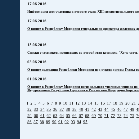
17.06.2016
Информация для участников второго этапа XIII межрегионального к
17.06.2016
О визите в Республику Мордовия генерального директора железных д
15.06.2016
Списки участников, прошедших во второй этап конкурса "Хочу стат
03.06.2016
О визите делегации Республики Мордовия под руководством Главы р
01.06.2016
О визите в Республику Мордовия регионального уполномоченного по
Федеративной Республики Германия в Российской Федерации Карстен
1
2
3
4
5
6
7
8
9
10
11
12
13
14
15
16
17
18
19
20
21
32
33
34
35
36
37
38
39
40
41
42
43
44
45
46
47
48
4
59
60
61
62
63
64
65
66
67
68
69
70
71
72
73
74
75
7
86
87
88
89
90
91
92
93
94
95