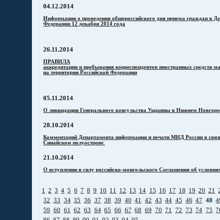
04.12.2014
Информация о проведении общероссийского дня приема граждан в Де
Федерации 12 декабря 2014 года
26.11.2014
ПРАВИЛА
аккредитации и пребывания корреспондентов иностранных средств м
на территории Российской Федерации
05.11.2014
О ликвидации Генерального консульства Украины в Нижнем Новгор
28.10.2014
Комментарий Департамента информации и печати МИД России в связи
Синайском полуострове
21.10.2014
О вступлении в силу российско-монгольского Соглашения об условия
1
2
3
4
5
6
7
8
9
10
11
12
13
14
15
16
17
18
19
20
21
32
33
34
35
36
37
38
39
40
41
42
43
44
45
46
47
48
4
59
60
61
62
63
64
65
66
67
68
69
70
71
72
73
74
75
7
86
87
88
89
90
91
92
93
94
95